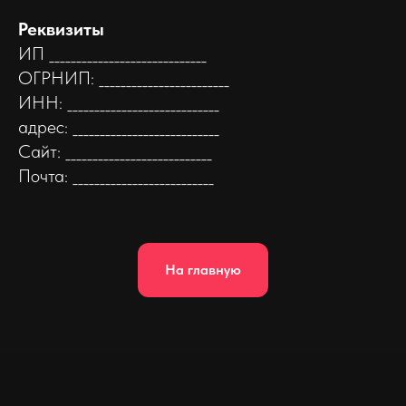
Реквизиты
ИП _____________________________
ОГРНИП: ________________________
ИНН: ____________________________
адрес: ___________________________
Сайт: ___________________________
Почта: __________________________
На главную