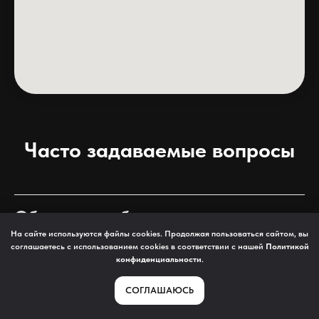
Часто задаваемые вопросы
Обязательно бронировать
На сайте используются файлы cookies. Продолжая пользоваться сайтом, вы
время?
соглашаетесь с использованием cookies в соответствии с нашей
Политикой
конфиденциальности
.
В будние дни, скорее всего, у Вас будет возможность
поиграть в любое время, но в выходные запись часто
СОГЛАШАЮСЬ
расписана уже за 1-2 недели. Именно поэтому мы