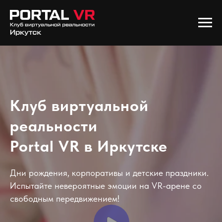
Клуб виртуальной
реальности
Portal VR в Иркутске
Дни рождения, корпоративы и детские праздники.
Испытайте невероятные эмоции на VR-арене со
свободным передвижением!