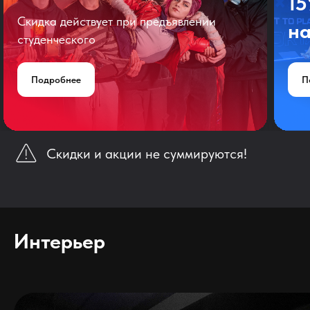
1
Скидка действует при предъявлении
на
студенческого
Подробнее
П
Скидки и акции не суммируются!
Интерьер