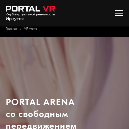
Главная
→
VR Arena
PORTAL ARENA
со свободным
передвижением