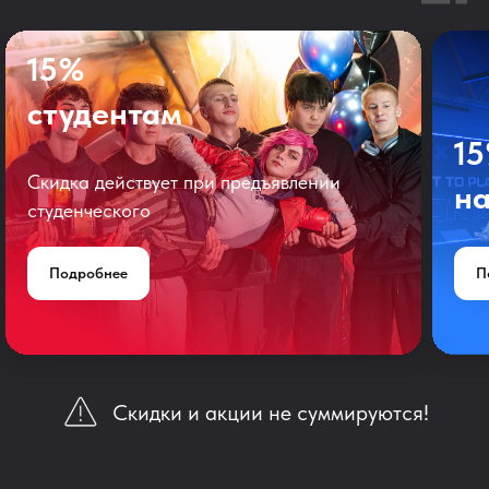
15%
студентам
1
Скидка действует при предъявлении
на
студенческого
Подробнее
П
Скидки и акции не суммируются!