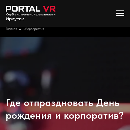
Главная
→
Мероприятия
Где отпраздновать День
рождения и корпоратив?