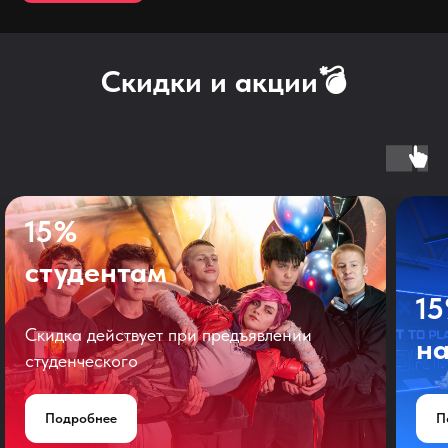
Скидки и акции💣
15%
студентам
1
Скидка действует при предъявлении
на
студенческого
Подробнее
П