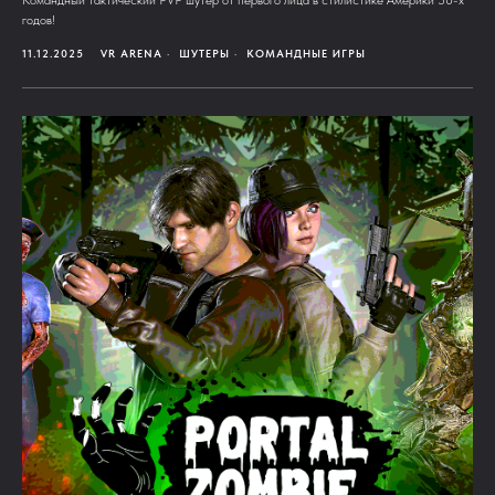
Командный тактический PVP шутер от первого лица в стилистике Америки 50-х
годов!
11.12.2025
VR ARENA
ШУТЕРЫ
КОМАНДНЫЕ ИГРЫ